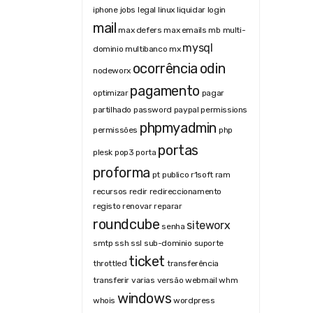
iphone
jobs
legal
linux
liquidar
login
mail
max defers
max emails
mb
multi-
mysql
dominio
multibanco
mx
ocorrência
odin
nodeworx
pagamento
optimizar
pagar
partilhado
password
paypal
permissions
phpmyadmin
permissões
php
portas
plesk
pop3
porta
proforma
pt
publico
r1soft
ram
recursos
redir
redireccionamento
registo
renovar
reparar
roundcube
siteworx
senha
smtp
ssh
ssl
sub-dominio
suporte
ticket
throttled
transferência
transferir
varias
versão
webmail
whm
windows
whois
wordpress