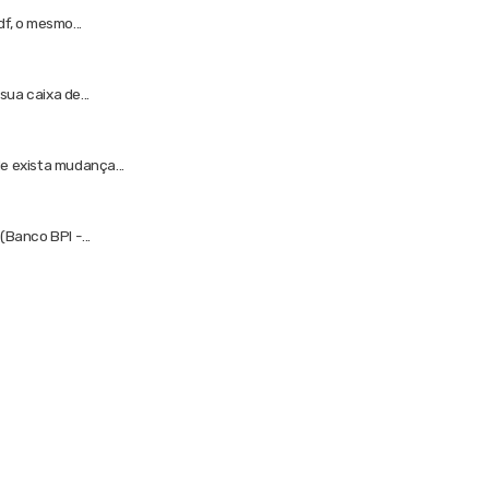
f, o mesmo...
ua caixa de...
e exista mudança...
Banco BPI -...