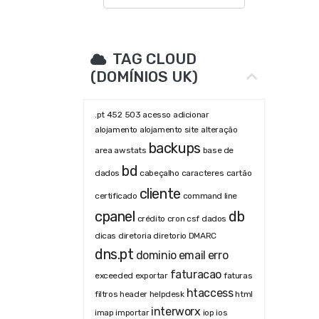
TAG CLOUD
(DOMÍNIOS UK)
.pt
452
503
acesso
adicionar
alojamento
alojamento site
alteração
backups
area
awstats
base de
bd
dados
cabeçalho
caracteres
cartão
cliente
certificado
command line
cpanel
db
crédito
cron
csf
dados
dicas
diretoria
diretorio
DMARC
dns.pt
dominio
email
erro
faturacao
exceeded
exportar
faturas
htaccess
filtros
header
helpdesk
html
interworx
imap
importar
iop
ios