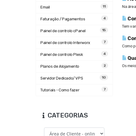
Na área
11
Email
Com
4
Faturação / Pagamentos
Tem var
15
Painel de controlo cPanel
Com
7
Painel de controlo Interworx
Como po
4
Painel de controlo Plesk
Qua
Os meio
2
Planos de Alojamento
10
Servidor Dedicado/ VPS
7
Tutoriais - Como fazer
CATEGORIAS