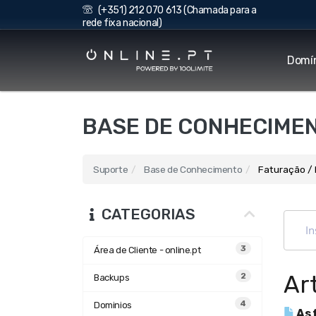
(+351) 212 070 613 (Chamada para a
rede fixa nacional)
Domí
BASE DE CONHECIME
Suporte
Base de Conhecimento
Faturação /
CATEGORIAS
3
Área de Cliente - online.pt
Ar
2
Backups
4
Dominios
As 