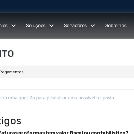
nios
Soluções
Servidores
Sobre nós
NTO
 Pagamentos
tigos
faturas proformas tem valor fiscal ou contabilístico?