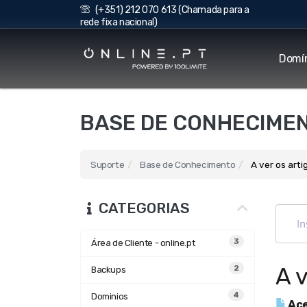
(+351) 212 070 613 (Chamada para a
rede fixa nacional)
Domí
BASE DE CONHECIME
Suporte
Base de Conhecimento
A ver os art
CATEGORIAS
3
Área de Cliente - online.pt
A 
2
Backups
4
Dominios
Ace