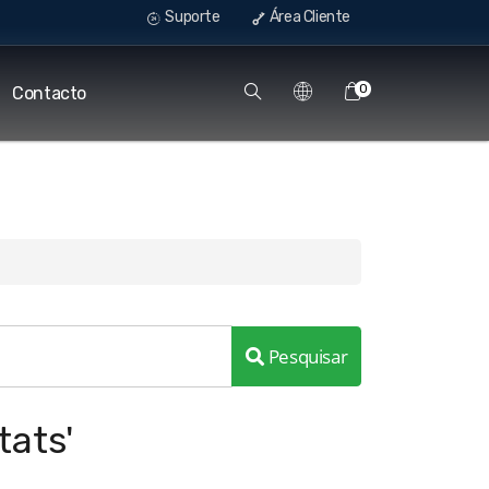
Suporte
Área Cliente
0
Contacto
Pesquisar
tats'