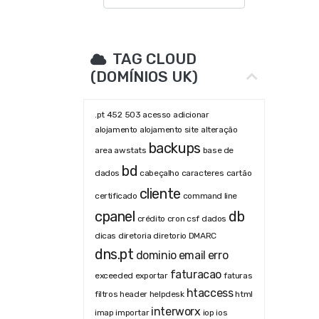
TAG CLOUD
(DOMÍNIOS UK)
.pt
452
503
acesso
adicionar
alojamento
alojamento site
alteração
backups
area
awstats
base de
bd
dados
cabeçalho
caracteres
cartão
cliente
certificado
command line
cpanel
db
crédito
cron
csf
dados
dicas
diretoria
diretorio
DMARC
dns.pt
dominio
email
erro
faturacao
exceeded
exportar
faturas
htaccess
filtros
header
helpdesk
html
interworx
imap
importar
iop
ios