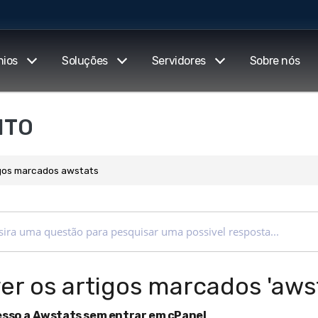
nios
Soluções
Servidores
Sobre nós
NTO
igos marcados awstats
ver os artigos marcados 'aws
sso a Awstats sem entrar em cPanel