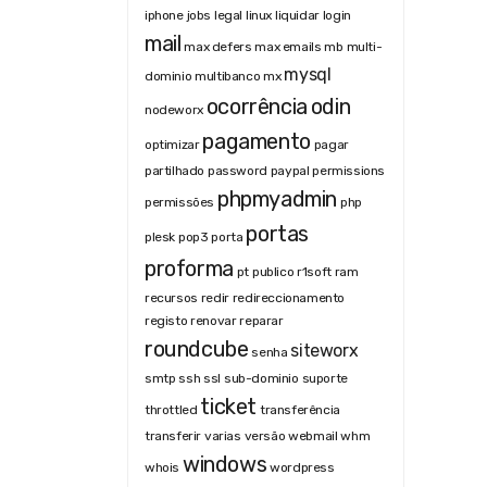
iphone
jobs
legal
linux
liquidar
login
mail
max defers
max emails
mb
multi-
mysql
dominio
multibanco
mx
ocorrência
odin
nodeworx
pagamento
optimizar
pagar
partilhado
password
paypal
permissions
phpmyadmin
permissões
php
portas
plesk
pop3
porta
proforma
pt
publico
r1soft
ram
recursos
redir
redireccionamento
registo
renovar
reparar
roundcube
siteworx
senha
smtp
ssh
ssl
sub-dominio
suporte
ticket
throttled
transferência
transferir
varias
versão
webmail
whm
windows
whois
wordpress