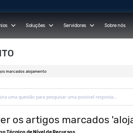
nios
Soluções
Servidores
Sobre nós
NTO
igos marcados alojamento
ver os artigos marcados 'alo
no Técnico de Nível de Recursos