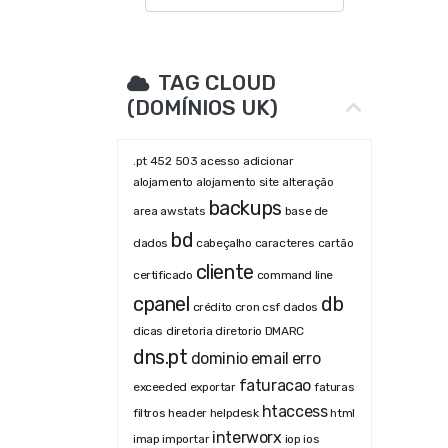
TAG CLOUD
(DOMÍNIOS UK)
.pt
452
503
acesso
adicionar
alojamento
alojamento site
alteração
backups
area
awstats
base de
bd
dados
cabeçalho
caracteres
cartão
cliente
certificado
command line
cpanel
db
crédito
cron
csf
dados
dicas
diretoria
diretorio
DMARC
dns.pt
dominio
email
erro
faturacao
exceeded
exportar
faturas
htaccess
filtros
header
helpdesk
html
interworx
imap
importar
iop
ios