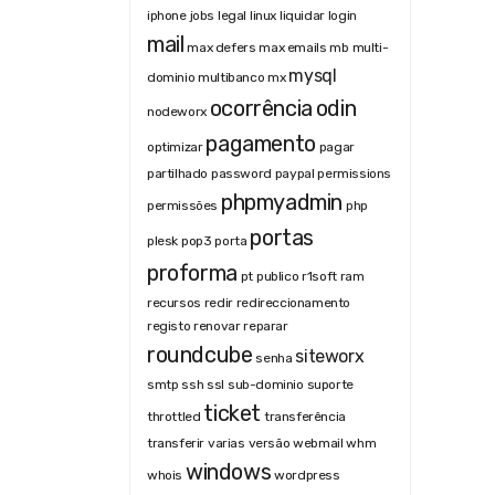
iphone
jobs
legal
linux
liquidar
login
mail
max defers
max emails
mb
multi-
mysql
dominio
multibanco
mx
ocorrência
odin
nodeworx
pagamento
optimizar
pagar
partilhado
password
paypal
permissions
phpmyadmin
permissões
php
portas
plesk
pop3
porta
proforma
pt
publico
r1soft
ram
recursos
redir
redireccionamento
registo
renovar
reparar
roundcube
siteworx
senha
smtp
ssh
ssl
sub-dominio
suporte
ticket
throttled
transferência
transferir
varias
versão
webmail
whm
windows
whois
wordpress