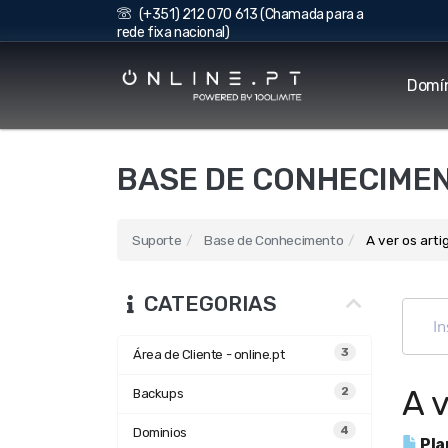
(+351) 212 070 613 (Chamada para a
rede fixa nacional)
Domí
BASE DE CONHECIME
Suporte
Base de Conhecimento
A ver os art
CATEGORIAS
3
Área de Cliente - online.pt
A 
2
Backups
4
Dominios
Pla