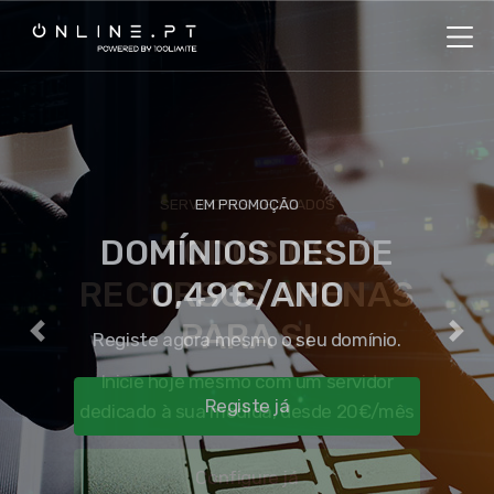
EM PROMOÇÃO
DOMÍNIOS DESDE
0,49€/ANO
Registe agora mesmo o seu domínio.
Previous
Nex
Registe já