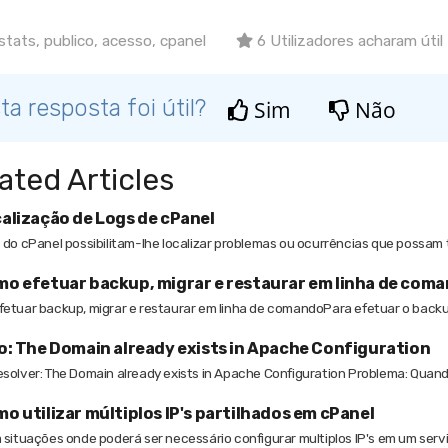
tats, publico, acesso, cpanel
6 Utilizadores acharam útil
ta resposta foi útil?
Sim
Não
ated Articles
alização de Logs de cPanel
 do cPanel possibilitam-lhe localizar problemas ou ocurrências que possam t
o efetuar backup, migrar e restaurar em linha de com
etuar backup, migrar e restaurar em linha de comandoPara efetuar o backup
o: The Domain already exists in Apache Configuration
solver: The Domain already exists in Apache Configuration Problema: Quando 
o utilizar múltiplos IP's partilhados em cPanel
 situações onde poderá ser necessário configurar multiplos IP's em um servid