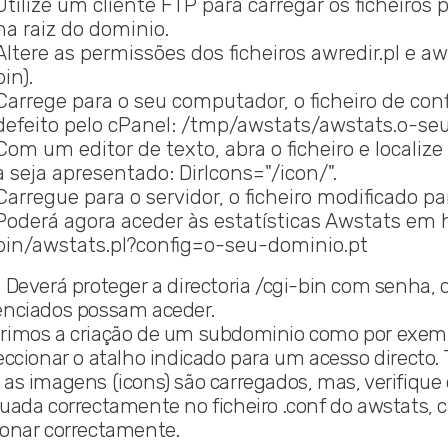
Utilize um cliente FTP para carregar os ficheiros p
na raiz do dominio.
Altere as permissões dos ficheiros awredir.pl e aw
bin).
Carrege para o seu computador, o ficheiro de con
defeito pelo cPanel: /tmp/awstats/awstats.o-seu
Com um editor de texto, abra o ficheiro e localize 
a seja apresentado: DirIcons="/icon/".
Carregue para o servidor, o ficheiro modificado par
Poderá agora aceder às estatísticas Awstats em
bin/awstats.pl?config=o-seu-dominio.pt
:
Deverá proteger a directoria /cgi-bin com senha, 
enciados possam aceder.
rimos a criação de um subdominio como por exemp
eccionar o atalho indicado para um acesso directo.
as imagens (icons) são carregados, mas, verifique q
uada correctamente no ficheiro .conf do awstats, c
ionar correctamente.