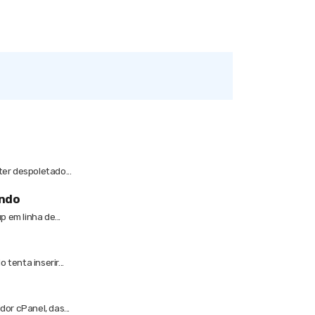
er despoletado...
ando
 em linha de...
tenta inserir...
or cPanel, das...