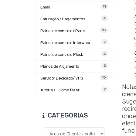
11
Email
4
Faturação / Pagamentos
15
Painel de controlo cPanel
7
Painel de controlo Interworx
4
Painel de controlo Plesk
2
Planos de Alojamento
10
Servidor Dedicado/ VPS
Nota
7
Tutoriais - Como fazer
cred
Suge
redir
CATEGORIAS
onde 
efect
func