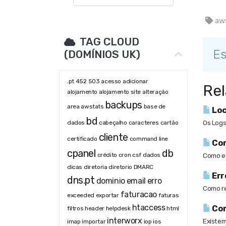
aws
TAG CLOUD
Es
(DOMÍNIOS UK)
.pt
452
503
acesso
adicionar
Rel
alojamento
alojamento site
alteração
backups
area
awstats
base de
Loc
bd
Os Logs
dados
cabeçalho
caracteres
cartão
cliente
certificado
command line
Com
cpanel
db
crédito
cron
csf
dados
Como ef
dicas
diretoria
diretorio
DMARC
Err
dns.pt
dominio
email
erro
Como re
faturacao
exceeded
exportar
faturas
htaccess
Com
filtros
header
helpdesk
html
interworx
Existem
imap
importar
iop
ios