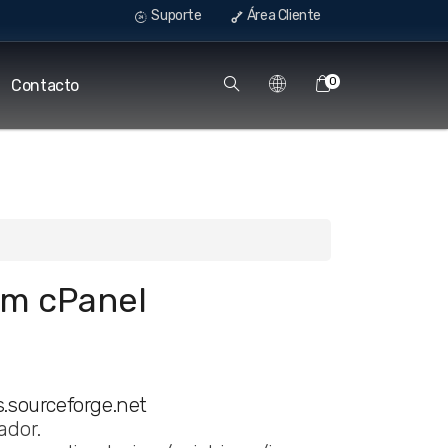
Suporte
Área Cliente
0
Contacto
em cPanel
s.sourceforge.net
ador.