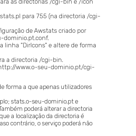
ara as directorias /cgi-bin e /icon
stats.pl para 755 (na directoria /cgi-
figuração de Awstats criado por
-dominio.pt.conf.
a linha "DirIcons" e altere de forma
a a directoria /cgi-bin.
 http://www.o-seu-dominio.pt/cgi-
de forma a que apenas utilizadores
lo; stats.o-seu-dominio.pt e
 Também poderá alterar a directoria
ue a localização da directoria é
aso contrário, o serviço poderá não