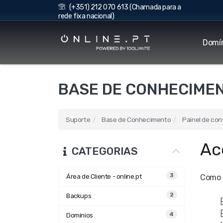
(+351) 212 070 613 (Chamada para a
rede fixa nacional)
Domí
BASE DE CONHECIME
Suporte
Base de Conhecimento
Painel de con
Ac
CATEGORIAS
3
Área de Cliente - online.pt
Como 
2
Backups
4
Dominios