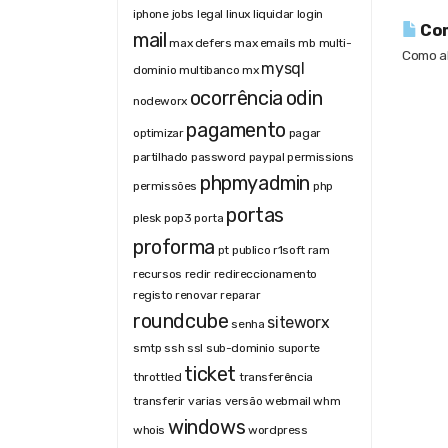
iphone
jobs
legal
linux
liquidar
login
Com
mail
max defers
max emails
mb
multi-
Como al
mysql
dominio
multibanco
mx
ocorrência
odin
nodeworx
pagamento
optimizar
pagar
partilhado
password
paypal
permissions
phpmyadmin
permissões
php
portas
plesk
pop3
porta
proforma
pt
publico
r1soft
ram
recursos
redir
redireccionamento
registo
renovar
reparar
roundcube
siteworx
senha
smtp
ssh
ssl
sub-dominio
suporte
ticket
throttled
transferência
transferir
varias
versão
webmail
whm
windows
whois
wordpress