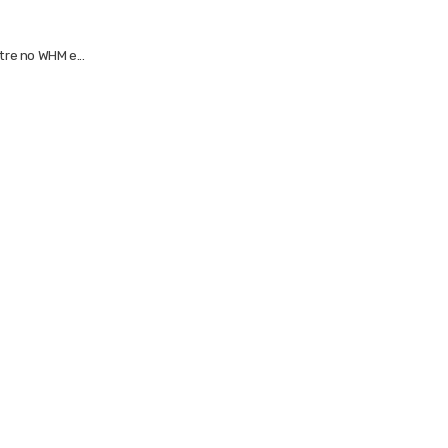
re no WHM e...