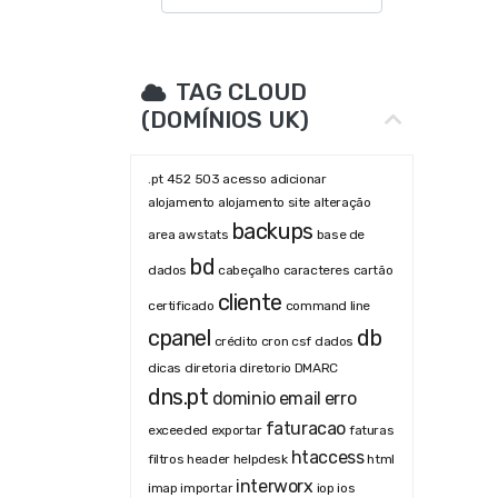
TAG CLOUD
(DOMÍNIOS UK)
.pt
452
503
acesso
adicionar
alojamento
alojamento site
alteração
backups
area
awstats
base de
bd
dados
cabeçalho
caracteres
cartão
cliente
certificado
command line
cpanel
db
crédito
cron
csf
dados
dicas
diretoria
diretorio
DMARC
dns.pt
dominio
email
erro
faturacao
exceeded
exportar
faturas
htaccess
filtros
header
helpdesk
html
interworx
imap
importar
iop
ios