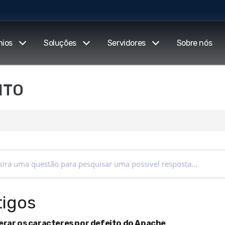
nios
Soluções
Servidores
Sobre nós
NTO
tigos
erar os caracteres por defeito do Apache