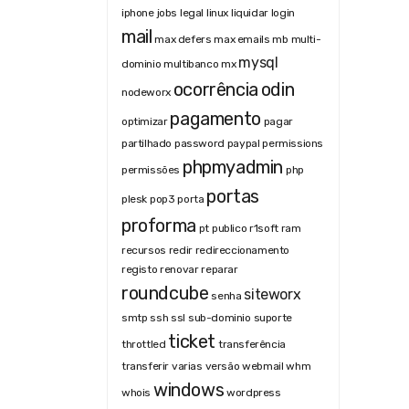
iphone
jobs
legal
linux
liquidar
login
mail
max defers
max emails
mb
multi-
mysql
dominio
multibanco
mx
ocorrência
odin
nodeworx
pagamento
optimizar
pagar
partilhado
password
paypal
permissions
phpmyadmin
permissões
php
portas
plesk
pop3
porta
proforma
pt
publico
r1soft
ram
recursos
redir
redireccionamento
registo
renovar
reparar
roundcube
siteworx
senha
smtp
ssh
ssl
sub-dominio
suporte
ticket
throttled
transferência
transferir
varias
versão
webmail
whm
windows
whois
wordpress