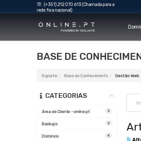
(+351) 212 070 613 (Chamada para a
rede fixa nacional)
Domí
BASE DE CONHECIME
Suporte
Base de Conhecimento
Gestão Web
CATEGORIAS
3
Área de Cliente - online.pt
Ar
2
Backups
4
Dominios
Alt