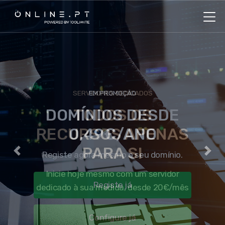
EM PROMOÇÃO
DOMÍNIOS DESDE
0,49€/ANO
Registe agora mesmo o seu domínio.
Previous
Nex
Registe já