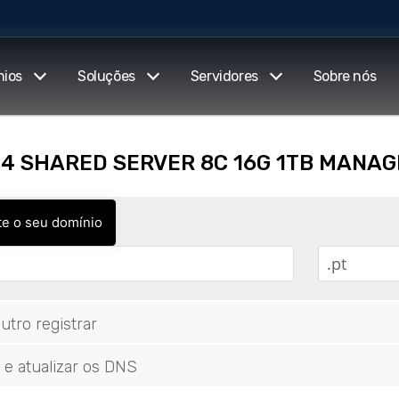
nios
Soluções
Servidores
Sobre nós
 Q4 SHARED SERVER 8C 16G 1TB MANA
te o seu domínio
utro registrar
 e atualizar os DNS