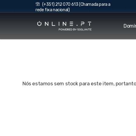
Oops, ocorreu um problema.
(+351) 212 070 613 (Chamada para a
rede fixa nacional)
Domí
Nós estamos sem stock para este item, portanto