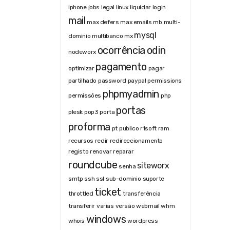
iphone
jobs
legal
linux
liquidar
login
mail
max defers
max emails
mb
multi-
mysql
dominio
multibanco
mx
ocorrência
odin
nodeworx
pagamento
optimizar
pagar
partilhado
password
paypal
permissions
phpmyadmin
permissões
php
portas
plesk
pop3
porta
proforma
pt
publico
r1soft
ram
recursos
redir
redireccionamento
registo
renovar
reparar
roundcube
siteworx
senha
smtp
ssh
ssl
sub-dominio
suporte
ticket
throttled
transferência
transferir
varias
versão
webmail
whm
windows
whois
wordpress