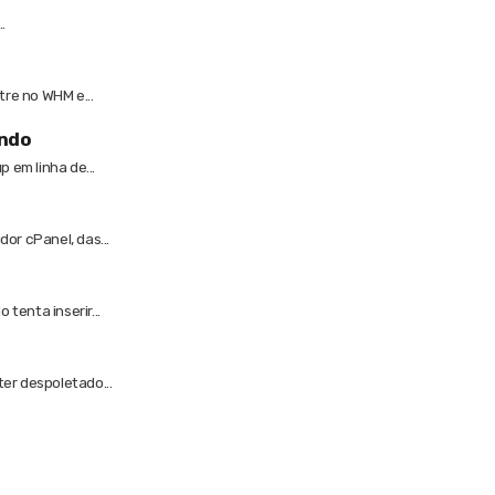
.
re no WHM e...
ando
 em linha de...
or cPanel, das...
tenta inserir...
er despoletado...