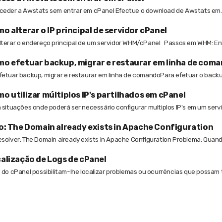
eder a Awstats sem entrar em cPanel Efectue o download de Awstats em..
o alterar o IP principal de servidor cPanel
terar o endereço principal de um servidor WHM/cPanel Passos em WHM: Ent
o efetuar backup, migrar e restaurar em linha de com
etuar backup, migrar e restaurar em linha de comandoPara efetuar o backup
o utilizar múltiplos IP's partilhados em cPanel
 situações onde poderá ser necessário configurar multiplos IP's em um servid
o: The Domain already exists in Apache Configuration
solver: The Domain already exists in Apache Configuration Problema: Quando 
alização de Logs de cPanel
 do cPanel possibilitam-lhe localizar problemas ou ocurrências que possam t