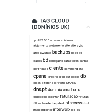
TAG CLOUD
(DOMÍNIOS UK)
.pt
452
503
acesso
adicionar
alojamento
alojamento site
alteração
backups
area
awstats
base de
bd
dados
cabeçalho
caracteres
cartão
cliente
certificado
command line
cpanel
db
crédito
cron
csf
dados
dicas
diretoria
diretorio
DMARC
dns.pt
dominio
email
erro
faturacao
exceeded
exportar
faturas
htaccess
filtros
header
helpdesk
html
interworx
imap
importar
iop
ios