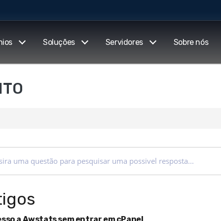
nios
Soluções
Servidores
Sobre nós
NTO
tigos
sso a Awstats sem entrar em cPanel