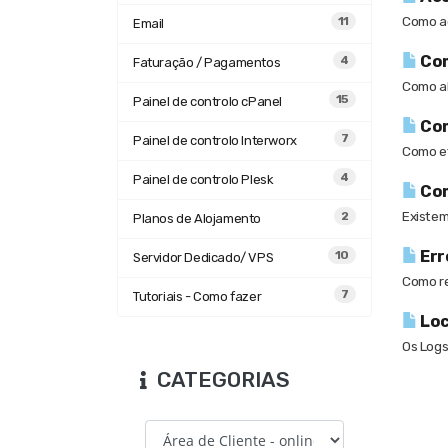
Como ac
11
Email
Com
4
Faturação / Pagamentos
Como al
15
Painel de controlo cPanel
Com
7
Painel de controlo Interworx
Como ef
4
Painel de controlo Plesk
Com
Existem
2
Planos de Alojamento
Err
10
Servidor Dedicado/ VPS
Como re
7
Tutoriais - Como fazer
Loc
Os Logs
CATEGORIAS