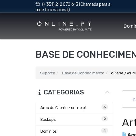
(+351) 212 070 613 (Chamada para a
rede fixa nacional)
Domí
BASE DE CONHECIME
Suporte
Base de Conhecimento
cPanel/WHM
CATEGORIAS
3
Área de Cliente - online.pt
Ar
2
Backups
4
Dominios
Ace