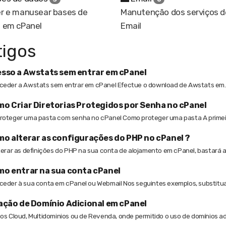
r e manusear bases de
Manutenção dos serviços d
 em cPanel
Email
tigos
sso a Awstats sem entrar em cPanel
eder a Awstats sem entrar em cPanel Efectue o download de Awstats em..
o Criar Diretorias Protegidos por Senha no cPanel
oteger uma pasta com senha no cPanel Como proteger uma pasta A primeira c
o alterar as configurações do PHP no cPanel ?
terar as definições do PHP na sua conta de alojamento em cPanel, bastará ac
o entrar na sua conta cPanel
eder à sua conta em cPanel ou Webmail Nos seguintes exemplos, substitua 1
ação de Domínio Adicional em cPanel
os Cloud, Multidominios ou de Revenda, onde permitido o uso de domínios adic