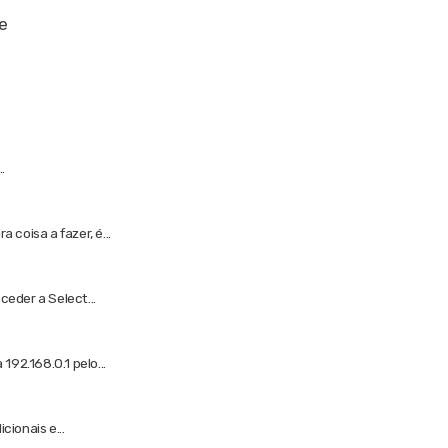
e
.
oisa a fazer, é...
eder a Select...
92.168.0.1 pelo...
ionais e...