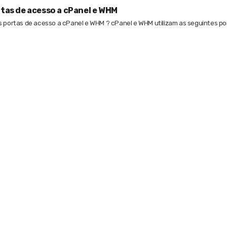
tas de acesso a cPanel e WHM
s portas de acesso a cPanel e WHM ? cPanel e WHM utilizam as seguintes po