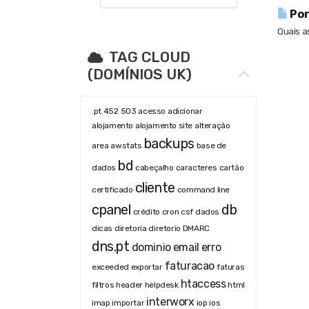
Por
Quais a
TAG CLOUD
(DOMÍNIOS UK)
.pt
452
503
acesso
adicionar
alojamento
alojamento site
alteração
backups
area
awstats
base de
bd
dados
cabeçalho
caracteres
cartão
cliente
certificado
command line
cpanel
db
crédito
cron
csf
dados
dicas
diretoria
diretorio
DMARC
dns.pt
dominio
email
erro
faturacao
exceeded
exportar
faturas
htaccess
filtros
header
helpdesk
html
interworx
imap
importar
iop
ios