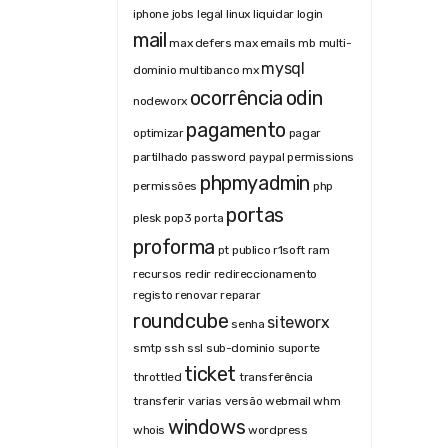
iphone
jobs
legal
linux
liquidar
login
mail
max defers
max emails
mb
multi-
mysql
dominio
multibanco
mx
ocorrência
odin
nodeworx
pagamento
optimizar
pagar
partilhado
password
paypal
permissions
phpmyadmin
permissões
php
portas
plesk
pop3
porta
proforma
pt
publico
r1soft
ram
recursos
redir
redireccionamento
registo
renovar
reparar
roundcube
siteworx
senha
smtp
ssh
ssl
sub-dominio
suporte
ticket
throttled
transferência
transferir
varias
versão
webmail
whm
windows
whois
wordpress