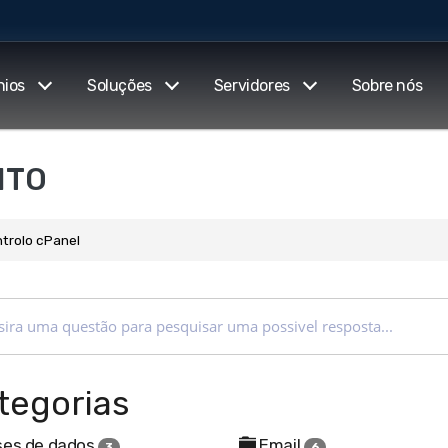
nios
Soluções
Servidores
Sobre nós
NTO
ntrolo cPanel
tegorias
es de dados
Email
3
6