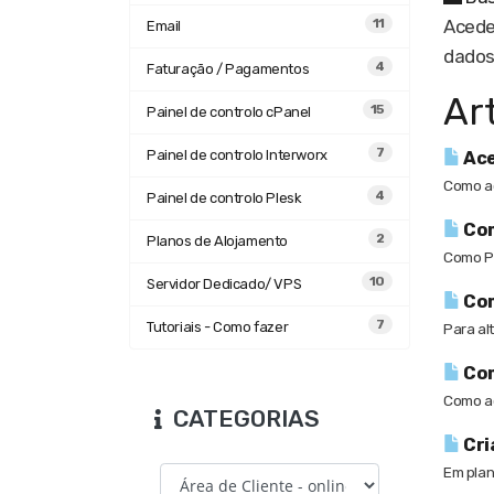
11
Acede
Email
dados
4
Faturação / Pagamentos
Ar
15
Painel de controlo cPanel
7
Painel de controlo Interworx
Ace
Como ac
4
Painel de controlo Plesk
Com
2
Planos de Alojamento
Como Pr
10
Servidor Dedicado/ VPS
Com
7
Tutoriais - Como fazer
Para al
Com
Como ac
CATEGORIAS
Cri
Em plan