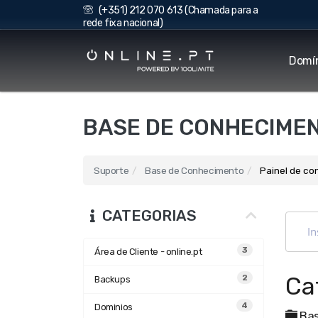
(+351) 212 070 613 (Chamada para a
rede fixa nacional)
Domí
BASE DE CONHECIME
Suporte
Base de Conhecimento
Painel de co
CATEGORIAS
3
Área de Cliente - online.pt
Ca
2
Backups
4
Dominios
Bas